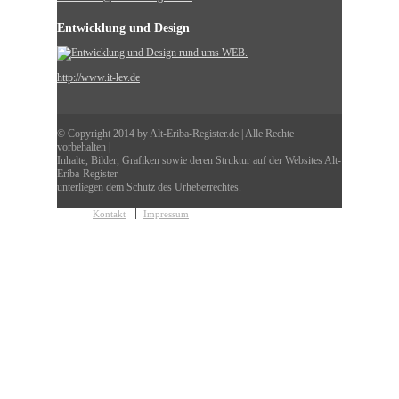
Entwicklung und Design
http://www.it-lev.de
© Copyright 2014 by Alt-Eriba-Register.de | Alle Rechte
vorbehalten |
Inhalte, Bilder, Grafiken sowie deren Struktur auf der Websites Alt-
Eriba-Register
unterliegen dem Schutz des Urheberrechtes.
Kontakt
Impressum