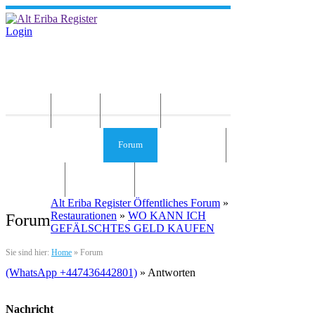
Login
Home
News
Die Idee
Services und Infos
Forum
Gästebuch
Kontakt
Impressum
Alt Eriba Register Öffentliches Forum
»
Restaurationen
»
WO KANN ICH
Forum
GEFÄLSCHTES GELD KAUFEN
Sie sind hier:
Home
»
Forum
(WhatsApp +447436442801)
» Antworten
Nachricht