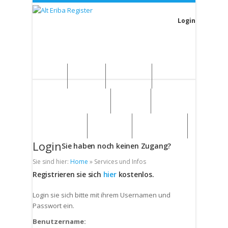
Login
Home
News
Die Idee
Services und Infos
Forum
Gästebuch
Kontakt
Impressum
Login
Sie haben noch keinen Zugang?
Sie sind hier:
Home
»
Services und Infos
Registrieren sie sich
hier
kostenlos.
Login sie sich bitte mit ihrem Usernamen und
Passwort ein.
Benutzername: