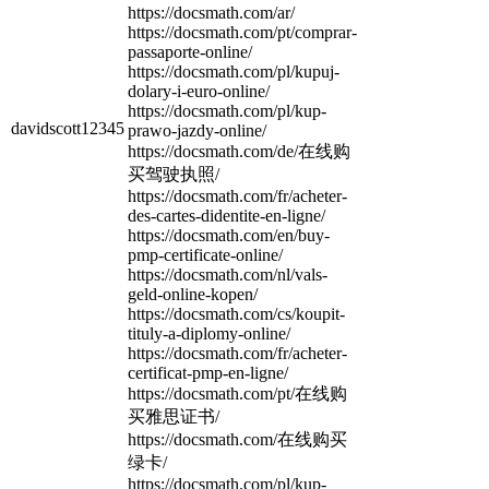
https://docsmath.com/ar/
https://docsmath.com/pt/comprar-
passaporte-online/
https://docsmath.com/pl/kupuj-
dolary-i-euro-online/
https://docsmath.com/pl/kup-
davidscott12345
prawo-jazdy-online/
https://docsmath.com/de/在线购
买驾驶执照/
https://docsmath.com/fr/acheter-
des-cartes-didentite-en-ligne/
https://docsmath.com/en/buy-
pmp-certificate-online/
https://docsmath.com/nl/vals-
geld-online-kopen/
https://docsmath.com/cs/koupit-
tituly-a-diplomy-online/
https://docsmath.com/fr/acheter-
certificat-pmp-en-ligne/
https://docsmath.com/pt/在线购
买雅思证书/
https://docsmath.com/在线购买
绿卡/
https://docsmath.com/pl/kup-