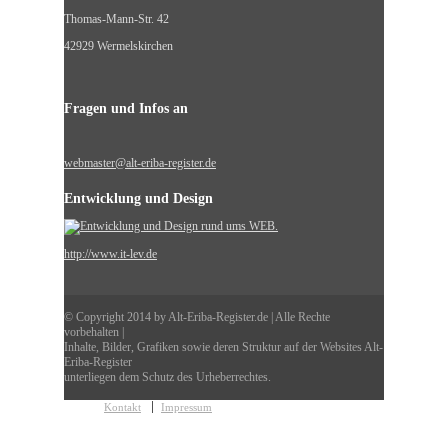
Thomas-Mann-Str. 42
42929 Wermelskirchen
Fragen und Infos an
webmaster@alt-eriba-register.de
Entwicklung und Design
http://www.it-lev.de
© Copyright 2014 by Alt-Eriba-Register.de | Alle Rechte
vorbehalten |
Inhalte, Bilder, Grafiken sowie deren Struktur auf der Websites Alt-
Eriba-Register
unterliegen dem Schutz des Urheberrechtes.
Kontakt
Impressum