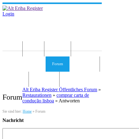
Login
Home
News
Die Idee
Services und Infos
Forum
Gästebuch
Kontakt
Impressum
Alt Eriba Register Öffentliches Forum
»
Restaurationen
»
comprar carta de
Forum
condução lisboa
» Antworten
Sie sind hier:
Home
»
Forum
Nachricht