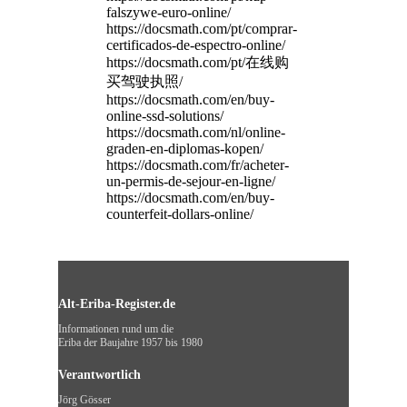
falszywe-euro-online/
https://docsmath.com/pt/comprar-
certificados-de-espectro-online/
https://docsmath.com/pt/在线购
买驾驶执照/
https://docsmath.com/en/buy-
online-ssd-solutions/
https://docsmath.com/nl/online-
graden-en-diplomas-kopen/
https://docsmath.com/fr/acheter-
un-permis-de-sejour-en-ligne/
https://docsmath.com/en/buy-
counterfeit-dollars-online/
Alt-Eriba-Register.de
Informationen rund um die
Eriba der Baujahre 1957 bis 1980
Verantwortlich
Jörg Gösser