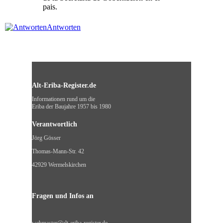
pais.
Antworten
Alt-Eriba-Register.de
Informationen rund um die
Eriba der Baujahre 1957 bis 1980
Verantwortlich
Jörg Gösser
Thomas-Mann-Str. 42
42929 Wermelskirchen
Fragen und Infos an
webmaster@alt-eriba-register.de