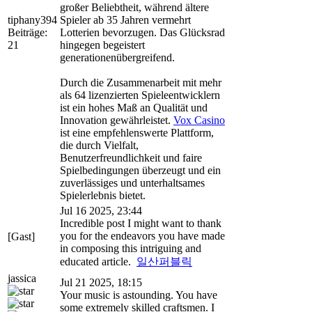
großer Beliebtheit, während ältere
tiphany394
Spieler ab 35 Jahren vermehrt
Beiträge:
Lotterien bevorzugen. Das Glücksrad
21
hingegen begeistert
generationenübergreifend.
Durch die Zusammenarbeit mit mehr
als 64 lizenzierten Spieleentwicklern
ist ein hohes Maß an Qualität und
Innovation gewährleistet.
Vox Casino
ist eine empfehlenswerte Plattform,
die durch Vielfalt,
Benutzerfreundlichkeit und faire
Spielbedingungen überzeugt und ein
zuverlässiges und unterhaltsames
Spielerlebnis bietet.
Jul 16 2025, 23:44
Incredible post I might want to thank
you for the endeavors you have made
[Gast]
in composing this intriguing and
educated article.
일산퍼블릭
jassica
Jul 21 2025, 18:15
Your music is astounding. You have
some extremely skilled craftsmen. I