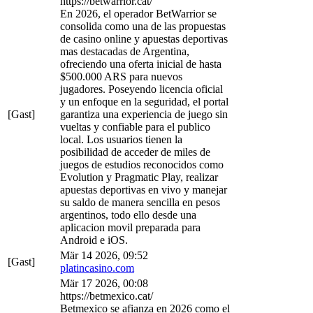
https://betwarrior.cat/
En 2026, el operador BetWarrior se
consolida como una de las propuestas
de casino online y apuestas deportivas
mas destacadas de Argentina,
ofreciendo una oferta inicial de hasta
$500.000 ARS para nuevos
jugadores. Poseyendo licencia oficial
y un enfoque en la seguridad, el portal
[Gast]
garantiza una experiencia de juego sin
vueltas y confiable para el publico
local. Los usuarios tienen la
posibilidad de acceder de miles de
juegos de estudios reconocidos como
Evolution y Pragmatic Play, realizar
apuestas deportivas en vivo y manejar
su saldo de manera sencilla en pesos
argentinos, todo ello desde una
aplicacion movil preparada para
Android e iOS.
Mär 14 2026, 09:52
[Gast]
platincasino.com
Mär 17 2026, 00:08
https://betmexico.cat/
Betmexico se afianza en 2026 como el