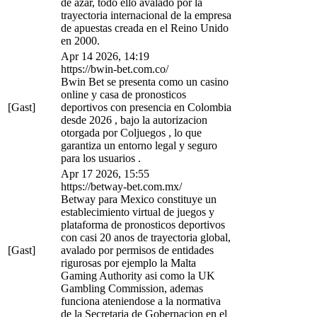
de azar, todo ello avalado por la
trayectoria internacional de la empresa
de apuestas creada en el Reino Unido
en 2000.
Apr 14 2026, 14:19
https://bwin-bet.com.co/
Bwin Bet se presenta como un casino
online y casa de pronosticos
[Gast]
deportivos con presencia en Colombia
desde 2026 , bajo la autorizacion
otorgada por Coljuegos , lo que
garantiza un entorno legal y seguro
para los usuarios .
Apr 17 2026, 15:55
https://betway-bet.com.mx/
Betway para Mexico constituye un
establecimiento virtual de juegos y
plataforma de pronosticos deportivos
con casi 20 anos de trayectoria global,
[Gast]
avalado por permisos de entidades
rigurosas por ejemplo la Malta
Gaming Authority asi como la UK
Gambling Commission, ademas
funciona ateniendose a la normativa
de la Secretaria de Gobernacion en el