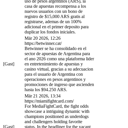
uso de pesos argentinos (ARS), la
casa de apuestas recompensa a los
nuevos usuarios con un bono de
registro de $15,000 ARS gratis al
registrarse, ademas de un 100%
adicional en el primer deposito para
duplicar los fondos iniciales.
Mär 20 2026, 12:26
https://betwinner.cat/
Betwinner se ha consolidado en el
sector de apuestas de Argentina para
el ano 2026 como una plataforma lider
[Gast]
en entretenimiento de apuestas y
casino virtual, gracias a su adecuacion
para el usuario de Argentina con
operaciones en pesos argentinos y
promociones de ingreso que ascienden
hasta los $94.250 ARS.
Mär 21 2026, 13:34
https://miamifightcard.com/
For MediaFightCard, the fight odds
showcase a intriguing dynamic with
champions positioned as underdogs
and challengers holding favorite
[Gast]
status. In the headliner for the vacant