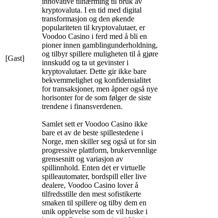
innovative tilnærming til bruk av
kryptovaluta. I en tid med digital
transformasjon og den økende
populariteten til kryptovalutaer, er
Voodoo Casino i ferd med å bli en
pioner innen gamblingunderholdning,
og tilbyr spillere muligheten til å gjøre
[Gast]
innskudd og ta ut gevinster i
kryptovalutaer. Dette gir ikke bare
bekvemmelighet og konfidensialitet
for transaksjoner, men åpner også nye
horisonter for de som følger de siste
trendene i finansverdenen.
Samlet sett er Voodoo Casino ikke
bare et av de beste spillestedene i
Norge, men skiller seg også ut for sin
progressive plattform, brukervennlige
grensesnitt og variasjon av
spillinnhold. Enten det er virtuelle
spilleautomater, bordspill eller live
dealere, Voodoo Casino lover å
tilfredsstille den mest sofistikerte
smaken til spillere og tilby dem en
unik opplevelse som de vil huske i