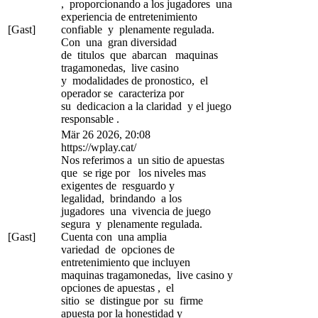
, proporcionando a los jugadores una
experiencia de entretenimiento
[Gast]
confiable y plenamente regulada.
Con una gran diversidad
de titulos que abarcan maquinas
tragamonedas, live casino
y modalidades de pronostico, el
operador se caracteriza por
su dedicacion a la claridad y el juego
responsable .
Mär 26 2026, 20:08
https://wplay.cat/
Nos referimos a un sitio de apuestas
que se rige por los niveles mas
exigentes de resguardo y
legalidad, brindando a los
jugadores una vivencia de juego
segura y plenamente regulada.
[Gast]
Cuenta con una amplia
variedad de opciones de
entretenimiento que incluyen
maquinas tragamonedas, live casino y
opciones de apuestas , el
sitio se distingue por su firme
apuesta por la honestidad y