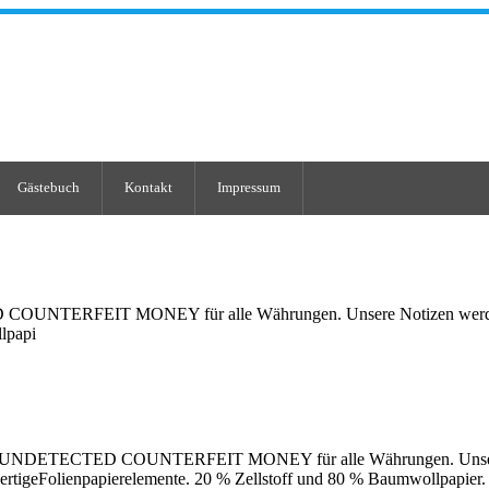
Gästebuch
Kontakt
Impressum
OUNTERFEIT MONEY für alle Währungen. Unsere Notizen werden indu
lpapi
 SUPERUNDETECTED COUNTERFEIT MONEY für alle Währungen. Unse
hwertigeFolienpapierelemente. 20 % Zellstoff und 80 % Baumwollpapier