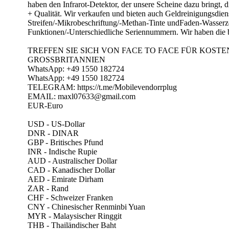
haben den Infrarot-Detektor, der unsere Scheine dazu bring
+ Qualität. Wir verkaufen und bieten auch Geldreinigungsdi
Streifen/-Mikrobeschriftung/-Methan-Tinte undFaden-Wasserz
Funktionen/-Unterschiedliche Seriennummern. Wir ha
TREFFEN SIE SICH VON FACE TO FACE FÜR KOST
GROSSBRITANNIEN
WhatsApp: +49 1550 182724
WhatsApp: +49 1550 182724
TELEGRAM: https://t.me/Mobilevendorrplug
EMAIL: maxl07633@gmail.com
EUR-Euro
USD - US-Dollar
DNR - DINAR
GBP - Britisches Pfund
INR - Indische Rupie
AUD - Australischer Dollar
CAD - Kanadischer Dollar
AED - Emirate Dirham
ZAR - Rand
CHF - Schweizer Franken
CNY - Chinesischer Renminbi Yuan
MYR - Malaysischer Ringgit
THB - Thailändischer Baht