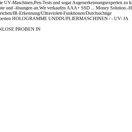
t, die UV-Maschinen,Pen-Tests und sogar Augenerkennungsexperten zu
enste und -lösungen an.Wir verkaufen AAA+ SSD ... Money Solution.-
eichen/IR-Erkennung/Ultraviolett-Funktionen/Durchsichtige
ben die besten HOLOGRAMME UNDDUPLIERMASCHINEN / - UV: JA
ENLOSE PROBEN IN