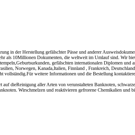
hrung in der Herstellung gefälschter Pässe und anderer Ausweisdokume
ehr als 10Millionen Dokumenten, die weltweit im Umlauf sind. Wir biet
Stempeln,Geburtsurkunden, gefälschten internationalen Diplomen und a
asilien, Norwegen, Kanada,Italien, Finnland , Frankreich, Deutschland
cht vollständig.Für weitere Informationen und die Bestellung kontaktier
ert auf dieReinigung aller Arten von verunstalteten Banknoten, schwar
anknoten. Wirschmelzen und reaktivieren gefrorene Chemikalien und b