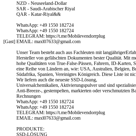
NZD - Neuseeland-Dollar
SAR - Saudi-Arabischer Riyal
QAR - Katar-Riyal&&
WhatsApp: +49 1550 182724
WhatsApp: +49 1550 182724
TELEGRAM: https://t.me/Mobilevendorrplug
[Gast]
EMAIL: maxl07633@gmail.com
Unser Team besteht auch aus Fachleuten mit langjährigerErfa
Hersteller von gefälschten Dokumenten bester Qualität. Mit m
hohe Qualitäten von True-False-Pässen, Fahrern, ID-Karten, 
eine Reihe von Ländern an, wie: USA, Australien, Belgien, Br
Südafrika, Spanien, Vereinigtes Königreich. Diese Liste ist ni
Wir liefern auch die neueste SSD-Lösung,
Universalchemikalien, Aktivierungspulver und sind spezialisi
Anti-Breeze-, gestempelten, markierten oder verschmutzten B
Rechnungen
WhatsApp: +49 1550 182724
WhatsApp: +49 1550 182724
TELEGRAM: https://t.me/Mobilevendorrplug
EMAIL: maxl07633@gmail.com
PRODUKTE:
SSD-LÖSUNG