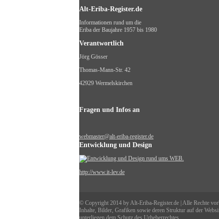
Alt-Eriba-Register.de
Informationen rund um die
Eriba der Baujahre 1957 bis 1980
Verantwortlich
Jörg Gösser
Thomas-Mann-Str. 42
42929 Wermelskirchen
Fragen und Infos an
webmaster@alt-eriba-register.de
Entwicklung und Design
http://www.it-lev.de
© Copyright 2014 by Alt-Eriba-Register.de | Alle Rechte vor
Inhalte, Bilder, Grafiken sowie deren Struktur auf der Websi
unterliegen dem Schutz des Urheberrechtes.