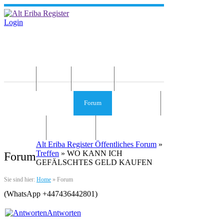
Login
Home
News
Die Idee
Services und Infos
Forum
Gästebuch
Kontakt
Impressum
Alt Eriba Register Öffentliches Forum
»
Treffen
» WO KANN ICH
Forum
GEFÄLSCHTES GELD KAUFEN
Sie sind hier:
Home
»
Forum
(WhatsApp +447436442801)
Antworten